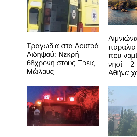
Λιμνιώνα
Τραγωδία στα Λουτρά
παραλία
Αιδηψού: Νεκρή
που νομίζ
68χρονη στους Τρεις
νησί – 2
Μώλους
Αθήνα χ