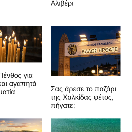
Αλιβέρι
Πένθος για
και αγαπητό
Σας άρεσε το παζάρι
ματία
της Χαλκίδας φέτος,
πήγατε;