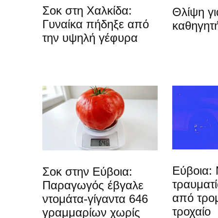
Σοκ στη Χαλκίδα:
Θλίψη γ
Γυναίκα πήδηξε από
καθηγητή
την υψηλή γέφυρα
Εύβοια: 
Σοκ στην Εύβοια:
τραυματ
Παραγωγός έβγαλε
από τρο
ντομάτα-γίγαντα 646
τροχαίο
γραμμαρίων χωρίς