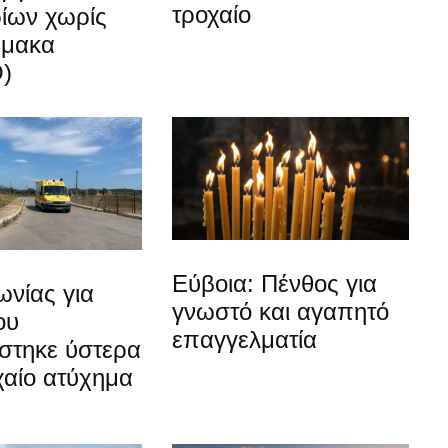
τροχαίο
ίων χωρίς
ρμακα
)
Εύβοια: Πένθος για
νίας για
γνωστό και αγαπητό
ου
επαγγελματία
στηκε ύστερα
χαίο ατύχημα