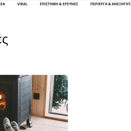
ΝΕΑ
VIRAL
ΕΠΙΣΤΉΜΗ & ΈΡΕΥΝΕΣ
ΠΕΡΊΕΡΓΑ & ΑΝΕΞΉΓΗΤ
ές