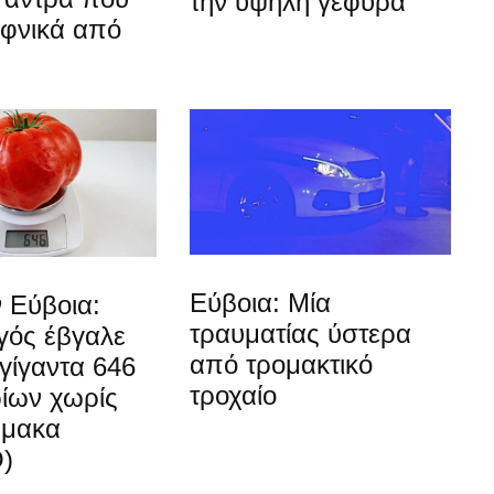
την υψηλή γέφυρα
αφνικά από
Εύβοια: Μία
 Εύβοια:
τραυματίας ύστερα
ός έβγαλε
από τρομακτικό
γίγαντα 646
τροχαίο
ίων χωρίς
ρμακα
)