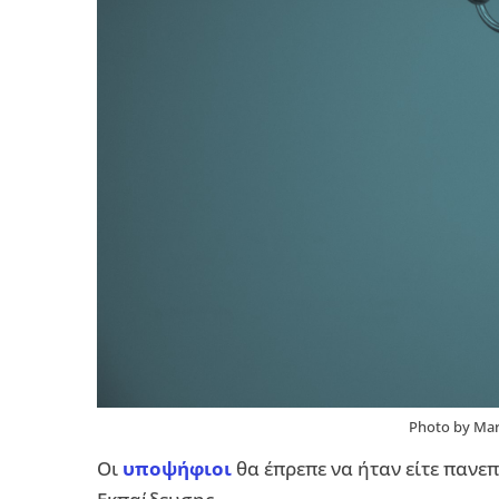
Photo by Mar
Οι
υποψήφιοι
θα έπρεπε να ήταν είτε πανε