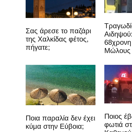
Τραγωδί
Σας άρεσε το παζάρι
Αιδηψού
της Χαλκίδας φέτος,
68χρονη 
πήγατε;
Μώλους
Ποιος έβ
Ποια παραλία δεν έχει
φωτιά σ
κύμα στην Εύβοια;