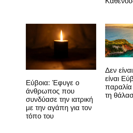
Καθενού
Δεν είνα
είναι Εύ
Εύβοια: Έφυγε ο
παραλία 
άνθρωπος που
τη θάλα
συνδύασε την ιατρική
με την αγάπη για τον
τόπο του