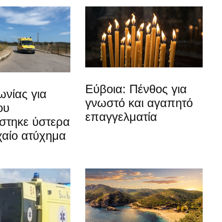
Εύβοια: Πένθος για
νίας για
γνωστό και αγαπητό
ου
επαγγελματία
στηκε ύστερα
χαίο ατύχημα