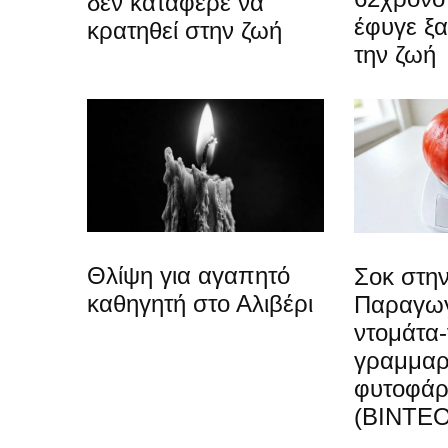
δεν κατάφερε να
έφυγε ξ
κρατηθεί στην ζωή
την ζωή
Θλίψη για αγαπητό
Σοκ στην
καθηγητή στο Αλιβέρι
Παραγωγ
ντομάτα-
γραμμαρ
φυτοφά
(ΒΙΝΤΕΟ