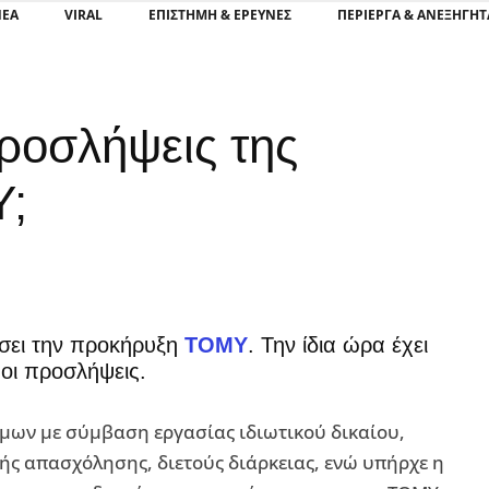
ΝΕΑ
VIRAL
ΕΠΙΣΤΉΜΗ & ΈΡΕΥΝΕΣ
ΠΕΡΊΕΡΓΑ & ΑΝΕΞΉΓΗΤ
προσλήψεις της
Υ;
ήσει την προκήρυξη
ΤΟΜΥ
. Την ίδια ώρα έχει
 οι προσλήψεις.
ων με σύμβαση εργασίας ιδιωτικού δικαίου,
ής απασχόλησης, διετούς διάρκειας, ενώ υπήρχε η