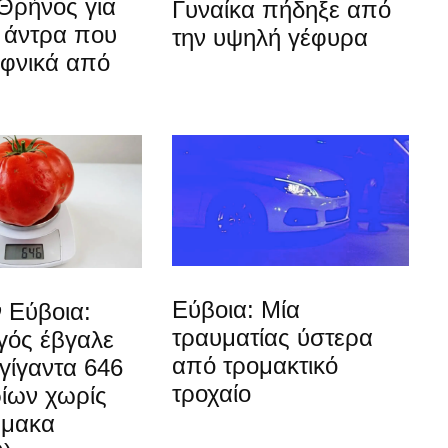
Θρήνος για
Γυναίκα πήδηξε από
 άντρα που
την υψηλή γέφυρα
αφνικά από
Εύβοια: Μία
 Εύβοια:
τραυματίας ύστερα
ός έβγαλε
από τρομακτικό
γίγαντα 646
τροχαίο
ίων χωρίς
ρμακα