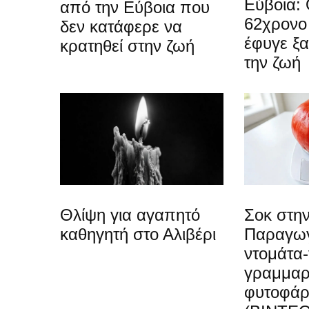
Εύβοια: 
από την Εύβοια που
62χρονο
δεν κατάφερε να
έφυγε ξ
κρατηθεί στην ζωή
την ζωή
Θλίψη για αγαπητό
Σοκ στην
καθηγητή στο Αλιβέρι
Παραγωγ
ντομάτα-
γραμμαρ
φυτοφά