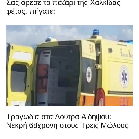
Σας άρεσε το παζάρι της Χαλκίδας
φέτος, πήγατε;
Τραγωδία στα Λουτρά Αιδηψού:
Νεκρή 68χρονη στους Τρεις Μώλους