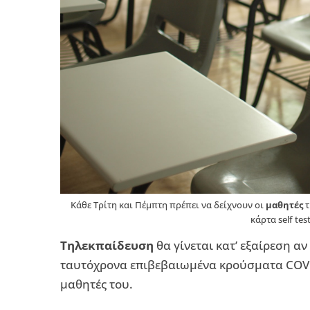
Κάθε Τρίτη και Πέμπτη πρέπει να δείχνουν οι
μαθητές
τ
κάρτα self tes
Τηλεκπαίδευση
θα γίνεται κατ’ εξαίρεση α
ταυτόχρονα επιβεβαιωμένα κρούσματα COVI
μαθητές του.