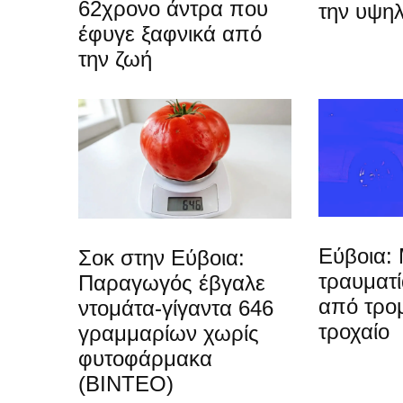
62χρονο άντρα που
την υψη
έφυγε ξαφνικά από
την ζωή
Εύβοια: 
Σοκ στην Εύβοια:
τραυματ
Παραγωγός έβγαλε
από τρο
ντομάτα-γίγαντα 646
τροχαίο
γραμμαρίων χωρίς
φυτοφάρμακα
(ΒΙΝΤΕΟ)