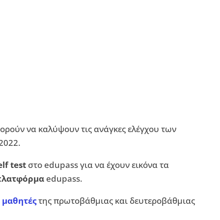
ορούν να καλύψουν τις ανάγκες ελέγχου των
2022.
lf test
στο edupass για να έχουν εικόνα τα
πλατφόρμα
edupass.
ι
μαθητές
της πρωτοβάθμιας και δευτεροβάθμιας