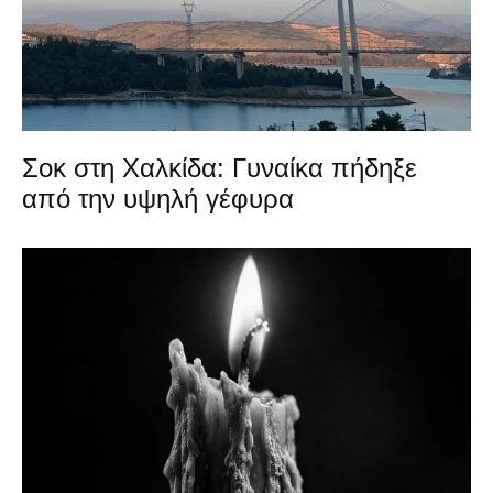
Σοκ στη Χαλκίδα: Γυναίκα πήδηξε
από την υψηλή γέφυρα