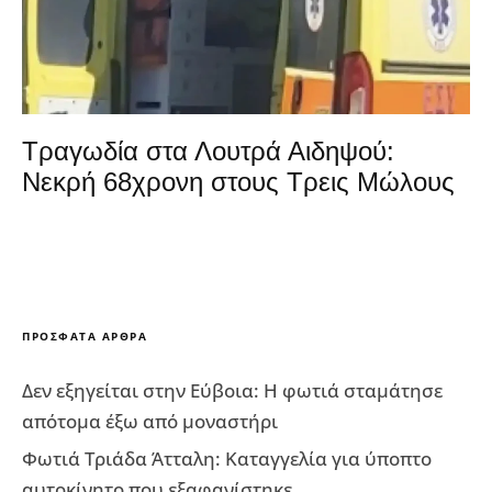
Τραγωδία στα Λουτρά Αιδηψού:
Νεκρή 68χρονη στους Τρεις Μώλους
ΠΡΌΣΦΑΤΑ ΆΡΘΡΑ
Δεν εξηγείται στην Εύβοια: Η φωτιά σταμάτησε
απότομα έξω από μοναστήρι
Φωτιά Τριάδα Άτταλη: Καταγγελία για ύποπτο
αυτοκίνητο που εξαφανίστηκε