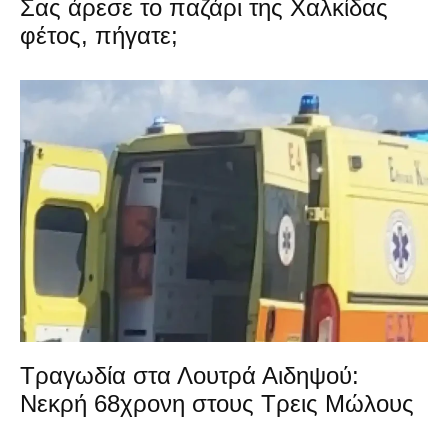
Σας άρεσε το παζάρι της Χαλκίδας
φέτος, πήγατε;
Τραγωδία στα Λουτρά Αιδηψού:
Νεκρή 68χρονη στους Τρεις Μώλους