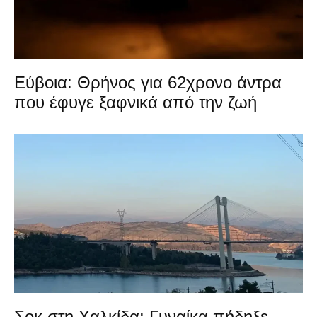
Εύβοια: Θρήνος για 62χρονο άντρα
που έφυγε ξαφνικά από την ζωή
Σοκ στη Χαλκίδα: Γυναίκα πήδηξε