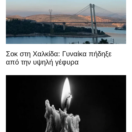
Σοκ στη Χαλκίδα: Γυναίκα πήδηξε
από την υψηλή γέφυρα