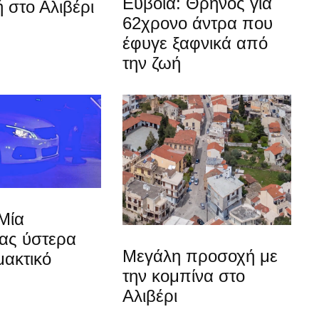
Εύβοια: Θρήνος για
 στο Αλιβέρι
62χρονο άντρα που
έφυγε ξαφνικά από
την ζωή
Μία
ίας ύστερα
Μεγάλη προσοχή με
μακτικό
την κομπίνα στο
Αλιβέρι