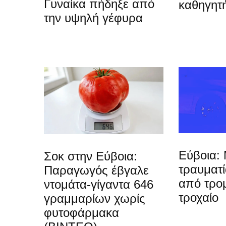
Γυναίκα πήδηξε από
καθηγητή
την υψηλή γέφυρα
Εύβοια: 
Σοκ στην Εύβοια:
τραυματ
Παραγωγός έβγαλε
από τρο
ντομάτα-γίγαντα 646
τροχαίο
γραμμαρίων χωρίς
φυτοφάρμακα