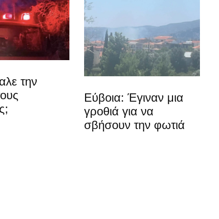
αλε την
τους
Εύβοια: Έγιναν μια
ς;
γροθιά για να
σβήσουν την φωτιά