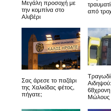
Μεγάλη προσοχή με
τραυματί
την κομπίνα στο
από τρο
Αλιβέρι
Τραγωδί
Σας άρεσε το παζάρι
Αιδηψού
της Χαλκίδας φέτος,
68χρονη 
πήγατε;
Μώλους