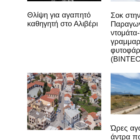
Θλίψη για αγαπητό
Σοκ στην
καθηγητή στο Αλιβέρι
Παραγωγ
ντομάτα-
γραμμαρ
φυτοφά
(ΒΙΝΤΕΟ
Ώρες αγω
άντρα π