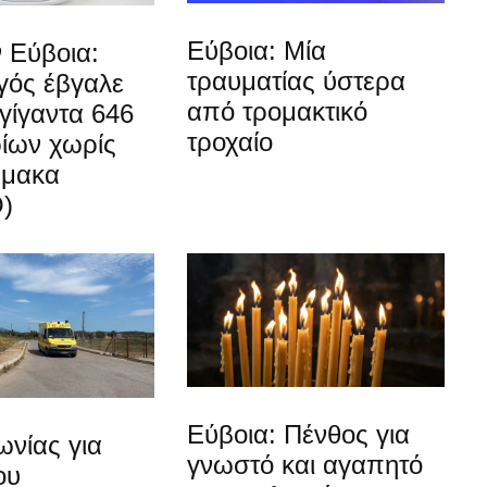
Εύβοια: Μία
 Εύβοια:
τραυματίας ύστερα
ός έβγαλε
από τρομακτικό
γίγαντα 646
τροχαίο
ίων χωρίς
ρμακα
)
Εύβοια: Πένθος για
νίας για
γνωστό και αγαπητό
ου