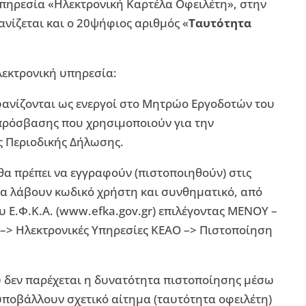
υπηρεσία «Ηλεκτρονική Καρτέλα Οφειλέτη», στην
ανίζεται και ο 20ψήφιος αριθμός «
Ταυτότητα
λεκτρονική υπηρεσία:
εμφανίζονται ως ενεργοί στο Μητρώο Εργοδοτών του
 πρόσβασης που χρησιμοποιούν για την
ς Περιοδικής Δήλωσης.
 θα πρέπει να εγγραφούν (πιστοποιηθούν) στις
 να λάβουν κωδικό χρήστη και συνθηματικό, από
υ Ε.Φ.Κ.Α. (www.efka.gov.gr) επιλέγοντας ΜΕΝΟΥ –
–> Ηλεκτρονικές Υπηρεσίες ΚΕΑΟ –> Πιστοποίηση
υ δεν παρέχεται η δυνατότητα πιστοποίησης μέσω
υποβάλλουν σχετικό αίτημα (ταυτότητα οφειλέτη)