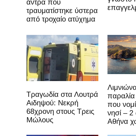
άντρα που
επαγγελ
τραυματίστηκε ύστερα
από τροχαίο ατύχημα
Λιμνιώνα
Τραγωδία στα Λουτρά
παραλία
Αιδηψού: Νεκρή
που νομίζ
68χρονη στους Τρεις
νησί – 2
Μώλους
Αθήνα χ