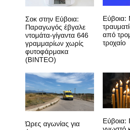
Εύβοια: 
Σοκ στην Εύβοια:
τραυματ
Παραγωγός έβγαλε
από τρο
ντομάτα-γίγαντα 646
τροχαίο
γραμμαρίων χωρίς
φυτοφάρμακα
(ΒΙΝΤΕΟ)
Εύβοια: 
Ώρες αγωνίας για
γνωστό 