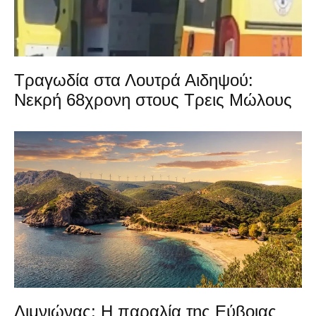
Τραγωδία στα Λουτρά Αιδηψού:
Νεκρή 68χρονη στους Τρεις Μώλους
Λιμνιώνας: Η παραλία της Εύβοιας