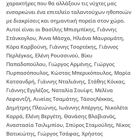
χαρακτήρες που θα αλλάξουν τις νύχτες μας
ενσαρκώνει ένα επιτελείο ταλαντούχων ηθοποιών
με διακρίσεις και σημαντική πορεία στον χώρο.
Αυτοί είναι οι Βασίλης Μπισμπίκης, Γιάννης
Στάνκογλου, Άννα Μάσχα, Ηλιάνα Μαυρομάτη,
Κόρα Καρβούνη, Γιάννης Τσορτέκης, Γιάννος
Περλέγκας, Ελένη Ρουσσινού, Βίκυ
Παπαδοπούλου, Γιώργος Αρμένης, Γιώργος
Πυρπασόπουλος, Κώστας Μπερικόπουλος, Μαρία
Κατσανδρή, Γιάννης Νταλιάνης, Στάθης Κόικας,
Γιάννης Εγγλέζος, Ναταλία Σουίφτ, Μελίνα
Λεφαντζή, Αινείας Τσαμάτης, ΤάσοςΛέκκας,
Δημήτρης Πλειώνης, Ιωάννης Απέργης, Νικολέτα
Καρρά, Ελένη Βεργέτη, Θανάσης Βλαβιανός,
Αναστασία Τσιλιμπίου, Σπύρος Σταμούλης, Νίκος
Βατικιώτης, Γιώργος Τσάφας, Χρήστος