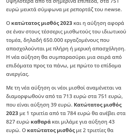
υψηλότερα από τα σημερινά επίπεδα, στα 751
ευρώ μεικτά σύμφωνα με ρεπορτάζ του newse.
Ο
κατώτατος μισθός 2023
και η αύξηση αφορά
σε έναν στους τέσσερις μισθωτούς του ιδιωτικού
τομέα, δηλαδή 650.000 εργαζομένους που
απασχολούνται με πλήρη ή μερική απασχόληση.
Η νέα αύξηση θα συμπαρασύρει μια σειρά από
επιδόματα προς τα πάνω, με πρώτο το επίδομα
ανεργίας.
Με τη νέα αύξηση οι νέοι μισθοί αναμένεται να
διαμορφωθούν από τα 713 ευρώ στα 751 ευρώ,
που είναι αύξηση 39 ευρώ.
Κατώτατος μισθός
2023
με 1 τριετία από τα 784 ευρώ θα ανέβει στα
827 ευρώ
καθαρά
και μιλάμε για αύξηση 43
ευρώ. Ο
κατώτατος μισθός
με 2 τριετίες θα