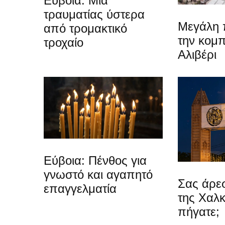
Εύβοια: Μία
τραυματίας ύστερα
Μεγάλη 
από τρομακτικό
την κομπ
τροχαίο
Αλιβέρι
Εύβοια: Πένθος για
γνωστό και αγαπητό
Σας άρεσ
επαγγελματία
της Χαλκ
πήγατε;