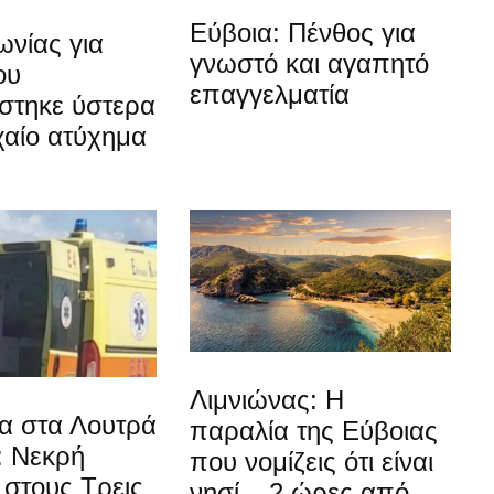
Εύβοια: Πένθος για
νίας για
γνωστό και αγαπητό
ου
επαγγελματία
στηκε ύστερα
χαίο ατύχημα
Λιμνιώνας: Η
α στα Λουτρά
παραλία της Εύβοιας
: Νεκρή
που νομίζεις ότι είναι
στους Τρεις
νησί – 2 ώρες από