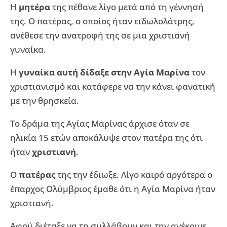
Η
μητέρα
της πέθανε λίγο μετά από τη γέννησή
της. Ο πατέρας, ο οποίος ήταν ειδωλολάτρης,
ανέθεσε την ανατροφή της σε μια χριστιανή
γυναίκα.
Η
γυναίκα αυτή δίδαξε στην Αγία Μαρίνα
τον
χριστιανισμό και κατάφερε να την κάνει φανατική
με την θρησκεία.
Το δράμα της Αγίας Μαρίνας άρχισε όταν σε
ηλικία 15 ετών αποκάλυψε στον πατέρα της ότι
ήταν
χριστιανή
.
Ο
πατέρας
της την έδιωξε. Λίγο καιρό αργότερα ο
έπαρχος Ολύμβριος έμαθε ότι η Αγία Μαρίνα ήταν
χριστιανή.
Αφού διέταξε να τη συλλάβουν και την ανέκρινε,