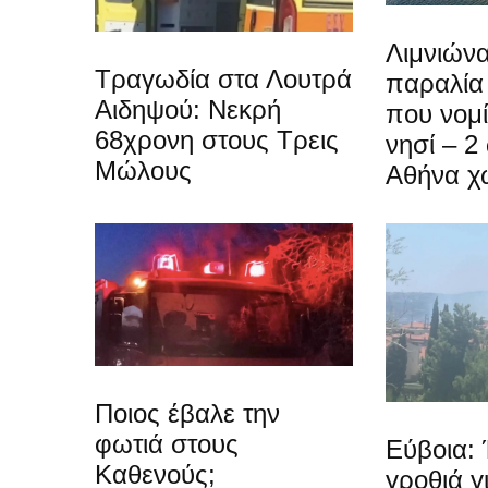
Λιμνιώνα
Τραγωδία στα Λουτρά
παραλία
Αιδηψού: Νεκρή
που νομίζ
68χρονη στους Τρεις
νησί – 2
Μώλους
Αθήνα χ
Ποιος έβαλε την
φωτιά στους
Εύβοια: 
Καθενούς;
γροθιά γ