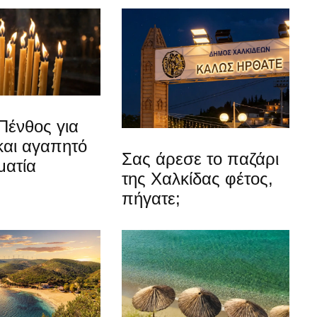
Πένθος για
και αγαπητό
Σας άρεσε το παζάρι
ματία
της Χαλκίδας φέτος,
πήγατε;