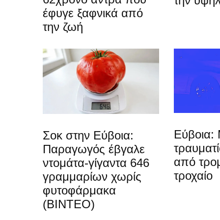
την υψη
έφυγε ξαφνικά από
την ζωή
Εύβοια: 
Σοκ στην Εύβοια:
τραυματ
Παραγωγός έβγαλε
από τρο
ντομάτα-γίγαντα 646
τροχαίο
γραμμαρίων χωρίς
φυτοφάρμακα
(ΒΙΝΤΕΟ)