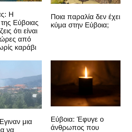
ς: Η
Ποια παραλία δεν έχει
 της Εύβοιας
κύμα στην Εύβοια;
εις ότι είναι
 ώρες από
ωρίς καράβι
Εύβοια: Έφυγε ο
Έγιναν μια
άνθρωπος που
ια να