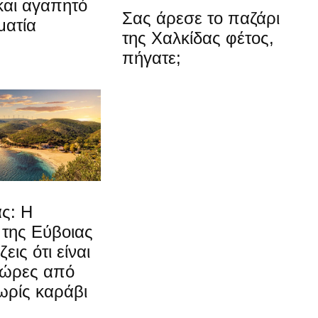
και αγαπητό
Σας άρεσε το παζάρι
ματία
της Χαλκίδας φέτος,
πήγατε;
ς: Η
 της Εύβοιας
εις ότι είναι
 ώρες από
ωρίς καράβι