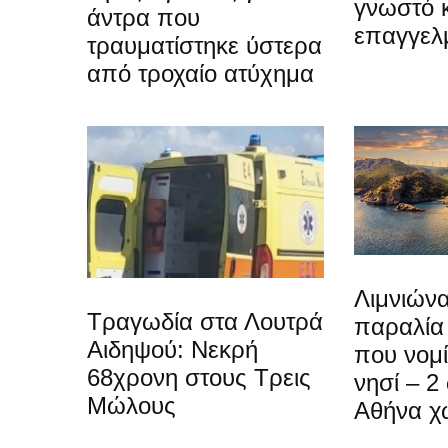
γνωστό 
άντρα που
επαγγελ
τραυματίστηκε ύστερα
από τροχαίο ατύχημα
Λιμνιώνα
Τραγωδία στα Λουτρά
παραλία
Αιδηψού: Νεκρή
που νομίζ
68χρονη στους Τρεις
νησί – 2
Μώλους
Αθήνα χ