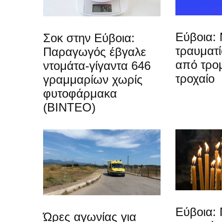
Εύβοια: 
Σοκ στην Εύβοια:
τραυματ
Παραγωγός έβγαλε
από τρο
ντομάτα-γίγαντα 646
τροχαίο
γραμμαρίων χωρίς
φυτοφάρμακα
(ΒΙΝΤΕΟ)
Εύβοια: 
Ώρες αγωνίας για