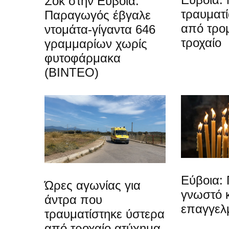
Σοκ στην Εύβοια:
τραυματ
Παραγωγός έβγαλε
από τρο
ντομάτα-γίγαντα 646
τροχαίο
γραμμαρίων χωρίς
φυτοφάρμακα
(ΒΙΝΤΕΟ)
Εύβοια: 
Ώρες αγωνίας για
γνωστό 
άντρα που
επαγγελ
τραυματίστηκε ύστερα
από τροχαίο ατύχημα