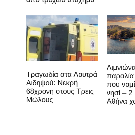
Λιμνιώνα
Τραγωδία στα Λουτρά
παραλία
Αιδηψού: Νεκρή
που νομίζ
68χρονη στους Τρεις
νησί – 2
Μώλους
Αθήνα χ