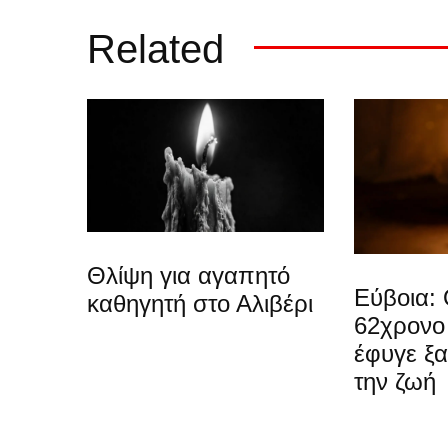
Related
Θλίψη για αγαπητό
Εύβοια: 
καθηγητή στο Αλιβέρι
62χρονο
έφυγε ξ
την ζωή