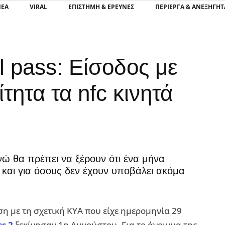
ΝΕΑ
VIRAL
ΕΠΙΣΤΉΜΗ & ΈΡΕΥΝΕΣ
ΠΕΡΊΕΡΓΑ & ΑΝΕΞΉΓΗΤ
l pass: Είσοδος με
ίτητα τα nfc κινητά
ώ θα πρέπει να ξέρουν ότι ένα μήνα
 και για όσους δεν έχουν υποβάλει ακόμα
η με τη σχετική ΚΥΑ που είχε ημερομηνία 29
ss 2
ξεκίνησαν 1η Αυγούστου. Για το άνοιγμα της