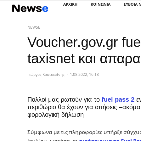
ΑΡΧΙΚΗ
ΚΟΙΝΩΝΙΑ
ΕΥΒΟΙΑ 
NEWSE
Voucher.gov.gr fue
taxisnet και απαρα
Γιώργος Κουτσελίνης
·
1.08.2022, 16:18
Πολλοί μας ρωτούν για το
fuel pass 2
εν
περιθώριο θα έχουν για αιτήσεις –ακόμα
φορολογική δήλωση
Σύμφωνα με τις πληροφορίες υπήρξε σύγχυσ
Ιουλίου, ωστόσο, οι
αιτήσεις για το Fuel Pa