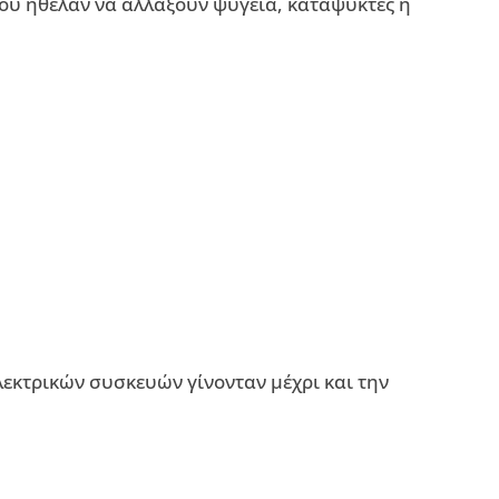
ου ήθελαν να αλλάξουν ψυγεία, καταψύκτες ή
λεκτρικών συσκευών γίνονταν μέχρι και την