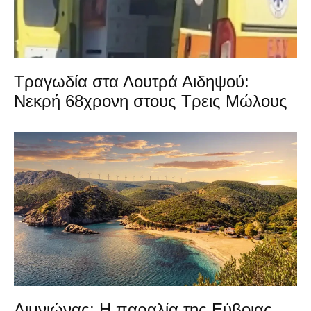
Τραγωδία στα Λουτρά Αιδηψού:
Νεκρή 68χρονη στους Τρεις Μώλους
Λιμνιώνας: Η παραλία της Εύβοιας