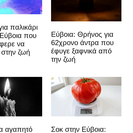
ια παλικάρι
Εύβοια: Θρήνος για
 Εύβοια που
62χρονο άντρα που
άφερε να
έφυγε ξαφνικά από
 στην ζωή
την ζωή
ια αγαπητό
Σοκ στην Εύβοια: