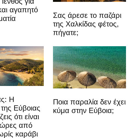
Πένθος για
και αγαπητό
Σας άρεσε το παζάρι
ματία
της Χαλκίδας φέτος,
πήγατε;
ς: Η
Ποια παραλία δεν έχει
 της Εύβοιας
κύμα στην Εύβοια;
εις ότι είναι
 ώρες από
ωρίς καράβι