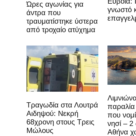
Εύβοια: 
Ώρες αγωνίας για
γνωστό 
άντρα που
επαγγελ
τραυματίστηκε ύστερα
από τροχαίο ατύχημα
Λιμνιώνα
Τραγωδία στα Λουτρά
παραλία
Αιδηψού: Νεκρή
που νομίζ
68χρονη στους Τρεις
νησί – 2
Μώλους
Αθήνα χ